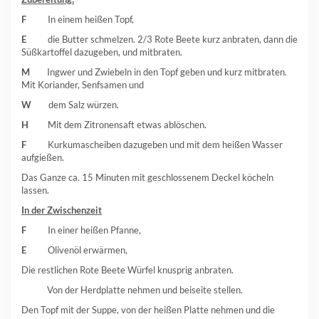
F
In einem heißen Topf,
E
die Butter schmelzen. 2/3 Rote Beete kurz anbraten, dann die
Süßkartoffel dazugeben, und mitbraten.
M
Ingwer und Zwiebeln in den Topf geben und kurz mitbraten.
Mit Koriander, Senfsamen und
W
dem Salz würzen.
H
Mit dem Zitronensaft etwas ablöschen.
F
Kurkumascheiben dazugeben und mit dem heißen Wasser
aufgießen.
Das Ganze ca. 15 Minuten mit geschlossenem Deckel köcheln
lassen.
In der Zwischenzeit
F
In einer heißen Pfanne,
E
Olivenöl erwärmen,
Die restlichen Rote Beete Würfel knusprig anbraten.
Von der Herdplatte nehmen und beiseite stellen.
Den Topf mit der Suppe, von der heißen Platte nehmen und die