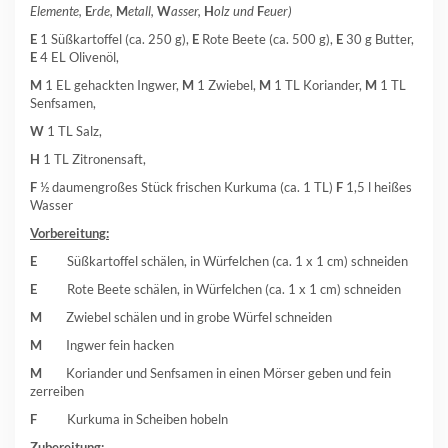
Elemente,
E
rde,
M
etall,
W
asser,
H
olz und
F
euer)
E
1 Süßkartoffel (ca. 250 g),
E
Rote Beete (ca. 500 g),
E
30 g Butter,
E
4 EL Olivenöl,
M
1 EL gehackten Ingwer,
M
1 Zwiebel,
M
1 TL Koriander,
M
1 TL
Senfsamen,
W
1 TL Salz,
H
1 TL Zitronensaft,
F
½ daumengroßes Stück frischen Kurkuma (ca. 1 TL)
F
1,5 l heißes
Wasser
Vorbereitung:
E
Süßkartoffel schälen, in Würfelchen (ca. 1 x 1 cm) schneiden
E
Rote Beete schälen, in Würfelchen (ca. 1 x 1 cm) schneiden
M
Zwiebel schälen und in grobe Würfel schneiden
M
Ingwer fein hacken
M
Koriander und Senfsamen in einen Mörser geben und fein
zerreiben
F
Kurkuma in Scheiben hobeln
Zubereitung: