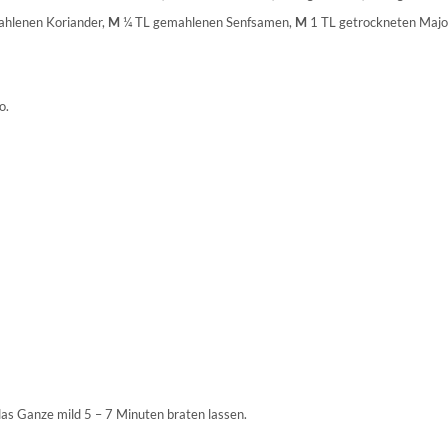
hlenen Koriander,
M
¼ TL gemahlenen Senfsamen,
M
1 TL getrockneten Majo
o.
s Ganze mild 5 – 7 Minuten braten lassen.