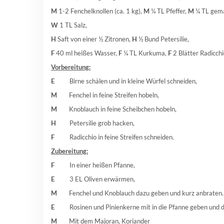
M
1-2 Fenchelknollen (ca. 1 kg),
M
¼ TL Pfeffer,
M
¼ TL gema
W
1 TL Salz,
H
Saft von einer ½ Zitronen,
H
½ Bund Petersilie,
F
40 ml heißes Wasser,
F
¼ TL Kurkuma,
F
2 Blätter Radicchi
Vorbereitung:
E
Birne schälen und in kleine Würfel schneiden,
M
Fenchel in feine Streifen hobeln,
M
Knoblauch in feine Scheibchen hobeln,
H
Petersilie grob hacken,
F
Radicchio in feine Streifen schneiden.
Zubereitung:
F
In einer
heißen Pfanne,
E
3 EL Oliven erwärmen,
M
Fenchel und Knoblauch dazu geben und kurz anbraten.
E
Rosinen und Pinienkerne mit in die Pfanne geben und da
M
Mit dem Majoran, Koriander