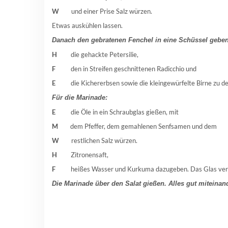
W
und einer Prise
Salz würzen.
Etwas auskühlen lassen.
Danach den gebratenen Fenchel in eine Schüssel geben
H
die gehackte Petersilie,
F
den in Streifen geschnittenen Radicchio und
E
die Kichererbsen sowie die kleingewürfelte Birne zu de
Für die Marinade:
E
die Öle in ein Schraubglas gießen, mit
M
dem Pfeffer, dem gemahlenen Senfsamen und dem
W
restlichen Salz würzen.
H
Zitronensaft,
F
heißes Wasser und Kurkuma dazugeben. Das Glas versc
Die Marinade über den Salat gießen. Alles gut miteinan