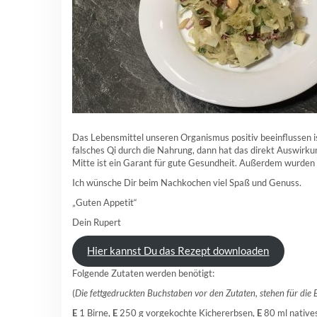
Das Lebensmittel unseren Organismus positiv beeinflussen i
falsches Qi durch die Nahrung, dann hat das direkt Auswirku
Mitte ist ein Garant für gute Gesundheit. Außerdem wurden
Ich wünsche Dir beim Nachkochen viel Spaß und Genuss.
„Guten Appetit“
Dein Rupert
Hier kannst Du das Rezept downloaden
Folgende Zutaten werden benötigt:
(
Die fettgedruckten Buchstaben vor den Zutaten, stehen für die
E
1 Birne,
E
250 g vorgekochte Kichererbsen,
E
80 ml natives