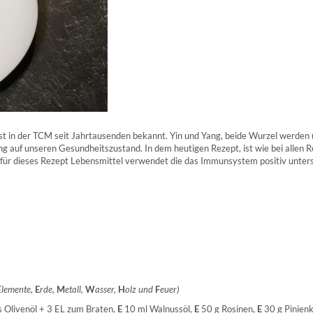
st in der TCM seit Jahrtausenden bekannt. Yin und Yang, beide Wurzel werden
ng auf unseren Gesundheitszustand. In dem heutigen Rezept, ist wie bei allen 
 für dieses Rezept Lebensmittel verwendet die das Immunsystem positiv unter
 Elemente,
E
rde,
M
etall,
W
asser,
H
olz und
F
euer)
 Olivenöl + 3 EL zum Braten,
E
10 ml Walnussöl,
E
50 g Rosinen,
E
30 g Pinienk