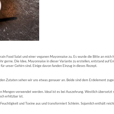
t Brain Food Salat und einer veganen Mayonnaise zu. Es wurde die Bitte an mi
sehr gerne. Die Idee, Mayonnaise in dieser Variante zu erstellen, entstand auf
für unser Gehirn sind. Einige davon fanden Einzug in dieses Rezept.
iden Zutaten sehen wir uns etwas genauer an. Beide sind dem Erdelement zugeo
inen Mengen verwendet werden. Ideal ist es bei Auszehrung. Westlich übersetzt 
och erhitzbar ist.
t Feuchtigkeit und Toxine aus und transformiert Schleim. Sojamilch enthält reich