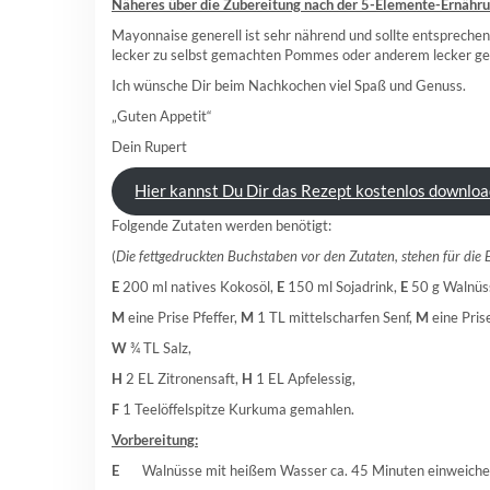
Näheres über die Zubereitung nach der 5-Elemente-Ernähru
Mayonnaise generell ist sehr nährend und sollte entsprechen
lecker zu selbst gemachten Pommes oder anderem lecker geb
Ich wünsche Dir beim Nachkochen viel Spaß und Genuss.
„Guten Appetit“
Dein Rupert
Hier kannst Du Dir das Rezept kostenlos downlo
Folgende Zutaten werden benötigt:
(
Die fettgedruckten Buchstaben vor den Zutaten, stehen für die
E
200 ml natives Kokosöl,
E
150 ml Sojadrink,
E
50 g Walnüs
M
eine Prise Pfeffer,
M
1 TL mittelscharfen Senf,
M
eine Pris
W
¾ TL Salz,
H
2 EL Zitronensaft,
H
1 EL Apfelessig,
F
1 Teelöffelspitze Kurkuma gemahlen.
Vorbereitung:
E
Walnüsse mit heißem Wasser ca. 45 Minuten einweiche