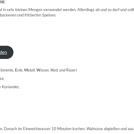
ng:
d in sehr kleinen Mengen verwendet werden. Allerdings ab und zu darf und soll
ackenen und frittierten Speisen.
aden
 Elemente,
E
rde,
M
etall,
W
asser,
H
olz und
F
euer)
se,
e Koriander,
n. Danach im Einweichwasser 10 Minuten kochen. Walnüsse abgießen und ausk