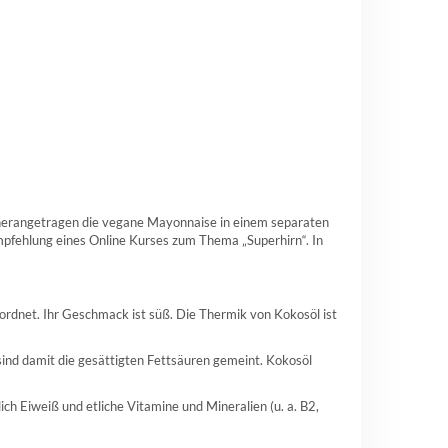
ch herangetragen die vegane Mayonnaise in einem separaten
 Empfehlung eines Online Kurses zum Thema „Superhirn“. In
rdnet. Ihr Geschmack ist süß. Die Thermik von Kokosöl ist
sind damit die gesättigten Fettsäuren gemeint. Kokosöl
lich Eiweiß und etliche Vitamine und Mineralien (u. a. B2,