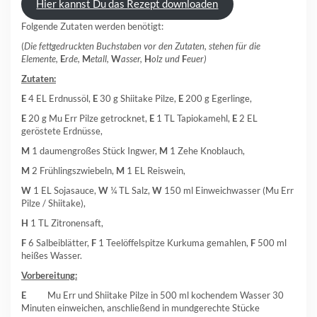
Hier kannst Du das Rezept downloaden
Folgende Zutaten werden benötigt:
(
Die fettgedruckten Buchstaben vor den Zutaten, stehen für die
Elemente,
E
rde,
M
etall,
W
asser,
H
olz und
F
euer)
Zutaten:
E
4 EL Erdnussöl,
E
30 g Shiitake Pilze,
E
200 g Egerlinge,
E
20 g Mu Err Pilze getrocknet,
E
1 TL Tapiokamehl,
E
2 EL
geröstete Erdnüsse,
M
1 daumengroßes Stück Ingwer,
M
1 Zehe Knoblauch,
M
2 Frühlingszwiebeln,
M
1 EL Reiswein,
W
1 EL Sojasauce,
W
¼ TL Salz,
W
150 ml Einweichwasser (Mu Err
Pilze / Shiitake),
H
1 TL Zitronensaft,
F
6 Salbeiblätter,
F
1 Teelöffelspitze Kurkuma gemahlen,
F
500 ml
heißes Wasser.
Vorbereitung:
E
Mu Err und Shiitake Pilze in 500 ml kochendem Wasser 30
Minuten einweichen, anschließend in mundgerechte Stücke