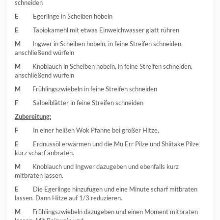
schneiden
E
Egerlinge in Scheiben hobeln
E
Tapiokamehl mit etwas Einweichwasser glatt rühren
M
Ingwer in Scheiben hobeln, in feine Streifen schneiden,
anschließend würfeln
M
Knoblauch in Scheiben hobeln, in feine Streifen schneiden,
anschließend würfeln
M
Frühlingszwiebeln in feine Streifen schneiden
F
Salbeiblätter in feine Streifen schneiden
Zubereitung:
F
In einer heißen Wok Pfanne bei großer Hitze,
E
Erdnussöl erwärmen und die Mu Err Pilze und Shiitake Pilze
kurz scharf anbraten.
M
Knoblauch und Ingwer dazugeben und ebenfalls kurz
mitbraten lassen.
E
Die Egerlinge hinzufügen und eine Minute scharf mitbraten
lassen. Dann Hitze auf 1/3 reduzieren.
M
Frühlingszwiebeln dazugeben und einen Moment mitbraten