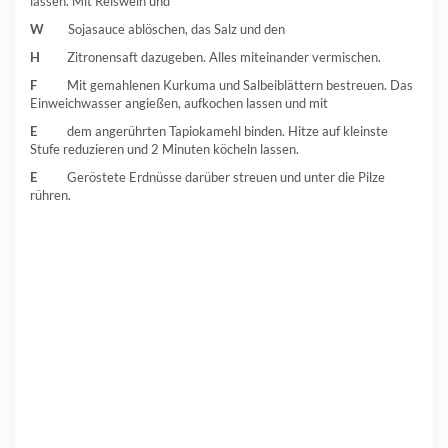
lassen. Mit Reiswein und
W
Sojasauce ablöschen, das Salz und den
H
Zitronensaft dazugeben. Alles miteinander vermischen.
F
Mit gemahlenen Kurkuma und Salbeiblättern bestreuen. Das
Einweichwasser angießen, aufkochen lassen und mit
E
dem angerührten Tapiokamehl binden. Hitze auf kleinste
Stufe reduzieren und 2 Minuten köcheln lassen.
E
Geröstete Erdnüsse darüber streuen und unter die Pilze
rühren.