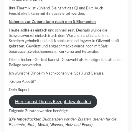
Ihre Thermik ist kühlend. Sie nährt das Qi und Blut. Auch
Feuchtigkeit kann mit ihr ausgeleitet werden.
Näheres zur Zubereitung nach den 5-Elementen
Heute sollte es einfach und schnell sein. Deshalb wurde die
Schwarzwurzel einfach (nach dem Waschen und Schälen) in
Scheiben gehobelt und mit Knoblauch und Ingwer in Olivenöl sanft
gebraten. Gewürzt und abgeschmeckt wurde noch mit Salz,
Sojasauce, Zwetschgenessig, Kurkuma und Petersilie.
Dieses leckere Gericht kannst Du sowohl als Hauptgericht als auch
Beilage verwenden.
Ich wünsche Dir beim Nachkochen viel Spaß und Genuss.
„Guten Appetit“
Dein Rupert
Hier kannst Du das Rezept downloaden
Folgende Zutaten werden benötigt:
(
Die fettgedruckten Buchstaben vor den Zutaten, stehen für die
Elemente,
E
rde,
M
etall,
W
asser,
H
olz und
F
euer)