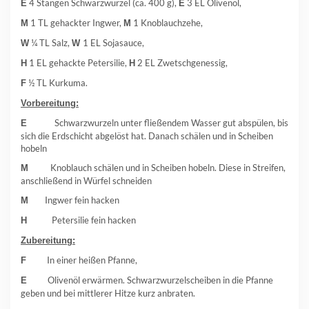
4 Stangen Schwarzwurzel (ca. 400 g),
3 EL Olivenöl,
E
E
1 TL gehackter Ingwer,
1 Knoblauchzehe,
M
M
¼ TL Salz,
1 EL Sojasauce,
W
W
1 EL gehackte Petersilie,
2 EL Zwetschgenessig,
H
H
½ TL Kurkuma.
F
Vorbereitung:
Schwarzwurzeln unter fließendem Wasser gut abspülen, bis
E
sich die Erdschicht abgelöst hat. Danach schälen und in Scheiben
hobeln
Knoblauch schälen und in Scheiben hobeln. Diese in Streifen,
M
anschließend in Würfel schneiden
Ingwer fein hacken
M
Petersilie fein hacken
H
Zubereitung:
In einer heißen Pfanne,
F
Olivenöl erwärmen. Schwarzwurzelscheiben in die Pfanne
E
geben und bei mittlerer Hitze kurz anbraten.