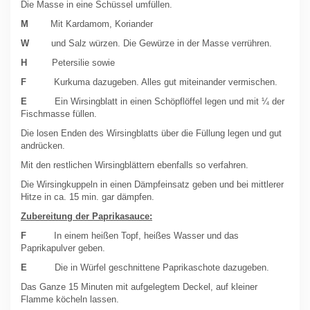
Die Masse in eine Schüssel umfüllen.
M
Mit Kardamom, Koriander
W
und Salz würzen. Die Gewürze in der Masse verrühren.
H
Petersilie sowie
F
Kurkuma dazugeben. Alles gut miteinander vermischen.
E
Ein Wirsingblatt in einen Schöpflöffel legen und mit ¼ der
Fischmasse füllen.
Die losen Enden des Wirsingblatts über die Füllung legen und gut
andrücken.
Mit den restlichen Wirsingblättern ebenfalls so verfahren.
Die Wirsingkuppeln in einen Dämpfeinsatz geben und bei mittlerer
Hitze in ca. 15 min. gar dämpfen.
Zubereitung der Paprikasauce:
F
In einem heißen Topf, heißes Wasser und das
Paprikapulver geben.
E
Die in Würfel geschnittene Paprikaschote dazugeben.
Das Ganze 15 Minuten mit aufgelegtem Deckel, auf kleiner
Flamme köcheln lassen.