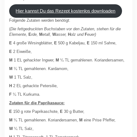
Hier kannst Du das Rezept kostenlos downloaden
Folgende Zutaten werden benötigt:
(
Die fettgedruckten Buchstaben vor den Zutaten, stehen für die
Elemente,
E
rde,
M
etall,
W
asser,
H
olz und
F
euer)
E
4 große Wirsingblätter,
E
500 g Kabeljau,
E
150 ml Sahne,
E
2 Eiweiße,
M
1 EL gehackter Ingwer,
M
¼ TL gemahlenen. Koriandersamen,
M
¼ TL gemahlenen. Kardamom,
W
1 TL Salz,
H
2 EL gehackte Petersilie,
F
¼ TL Kurkuma.
Zutaten für die Paprikasauce:
E
150 g rote Paprikaschote,
E
30 g Butter,
M
¼ TL gemahlenen. Koriandersamen,
M
eine Prise Pfeffer,
W
¼ TL Salz,