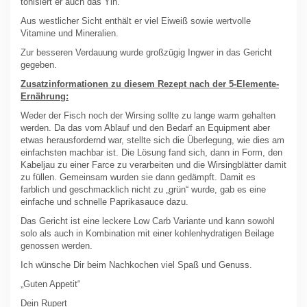
tonisiert er auch das Yin.
Aus westlicher Sicht enthält er viel Eiweiß sowie wertvolle
Vitamine und Mineralien.
Zur besseren Verdauung wurde großzügig Ingwer in das Gericht
gegeben.
Zusatzinformationen zu diesem Rezept nach der 5-Elemente-
Ernährung:
Weder der Fisch noch der Wirsing sollte zu lange warm gehalten
werden. Da das vom Ablauf und den Bedarf an Equipment aber
etwas herausfordernd war, stellte sich die Überlegung, wie dies am
einfachsten machbar ist. Die Lösung fand sich, dann in Form, den
Kabeljau zu einer Farce zu verarbeiten und die Wirsingblätter damit
zu füllen. Gemeinsam wurden sie dann gedämpft. Damit es
farblich und geschmacklich nicht zu „grün“ wurde, gab es eine
einfache und schnelle Paprikasauce dazu.
Das Gericht ist eine leckere Low Carb Variante und kann sowohl
solo als auch in Kombination mit einer kohlenhydratigen Beilage
genossen werden.
Ich wünsche Dir beim Nachkochen viel Spaß und Genuss.
„Guten Appetit“
Dein Rupert