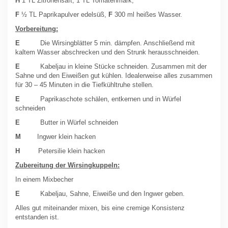
H
1 TL Zitronensaft, 1 TL Tomatenmark,
F
½ TL Paprikapulver edelsüß,
F
300 ml heißes Wasser.
Vorbereitung:
E
Die Wirsingblätter 5 min. dämpfen. Anschließend mit
kaltem Wasser abschrecken und den Strunk herausschneiden.
E
Kabeljau in kleine Stücke schneiden. Zusammen mit der
Sahne und den Eiweißen gut kühlen. Idealerweise alles zusammen
für 30 – 45 Minuten in die Tiefkühltruhe stellen.
E
Paprikaschote schälen, entkernen und in Würfel
schneiden
E
Butter in Würfel schneiden
M
Ingwer klein hacken
H
Petersilie klein hacken
Zubereitung der Wirsingkuppeln:
In einem Mixbecher
E
Kabeljau, Sahne, Eiweiße und den Ingwer geben.
Alles gut miteinander mixen, bis eine cremige Konsistenz
entstanden ist.