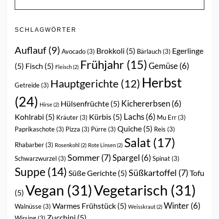
SCHLAGWÖRTER
Auflauf
(9)
Brokkoli
(5)
Egerlinge
Avocado
(3)
Bärlauch
(3)
Frühjahr
(15)
Gemüse
(6)
(5)
Fisch
(5)
Fleisch
(2)
Herbst
Hauptgerichte
(12)
Getreide
(3)
(24)
Kichererbsen
(6)
Hülsenfrüchte
(5)
Hirse
(2)
Lachs
(6)
Kohlrabi
(5)
Kürbis
(5)
Kräuter
(3)
Mu Err
(3)
Quiche
(5)
Paprikaschote
(3)
Pizza
(3)
Pürre
(3)
Reis
(3)
Salat
(17)
Rhabarber
(3)
Rosenkohl
(2)
Rote Linsen
(2)
Sommer
(7)
Spargel
(6)
Schwarzwurzel
(3)
Spinat
(3)
Suppe
(14)
Süßkartoffel
(7)
Süße Gerichte
(5)
Tofu
Vegan
(31)
Vegetarisch
(31)
(5)
Winter
(6)
Warmes Frühstück
(5)
Walnüsse
(3)
Weisskraut
(2)
Zucchini
(5)
Wirsing
(3)