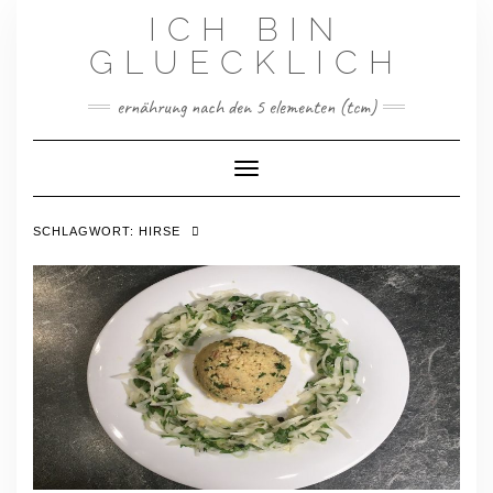
Skip
ICH BIN
to
content
GLUECKLICH
ernährung nach den 5 elementen (tcm)
Toggle Navigation
SCHLAGWORT:
HIRSE