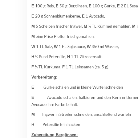
100 g Reis,
50 g Berglinsen,
100 g Gurke,
2 EL Sesa
E
E
E
E
20 g Sonnenblumenkerne,
1 Avocado,
E
E
5 Scheiben frischer Ingwer,
¼ TL Kümmel gemahlen,
¼
M
M
M
eine Prise Pfeffer frischgemahlen,
M
1 TL Salz,
1 EL Sojasauce,
350 ml Wasser,
W
W
W
½ Bund Petersilie,
1 TL Zitronensaft,
H
H
¼ TL Kurkuma,
1 TL Leinsamen (ca. 5 g).
F
F
Vorbereitung:
Gurke schälen und in kleine Würfel schneiden
E
Avocado schälen, halbieren und den Kern entfernen. An
E
Avocado ihre Farbe behält.
Ingwer in Streifen schneiden, anschließend würfeln
M
Petersilie fein hacken
H
Zubereitung Berglinsen: