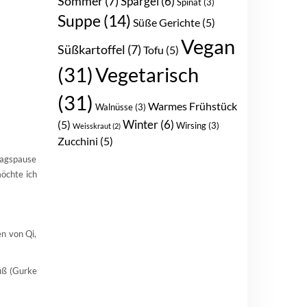
Sommer
(7)
Spargel
(6)
Spinat
(3)
Suppe
(14)
Süße Gerichte
(5)
Vegan
Süßkartoffel
(7)
Tofu
(5)
(31)
Vegetarisch
(31)
Warmes Frühstück
Walnüsse
(3)
Winter
(6)
(5)
Wirsing
(3)
Weisskraut
(2)
Zucchini
(5)
tagspause
möchte ich
en von Qi,
üß (Gurke