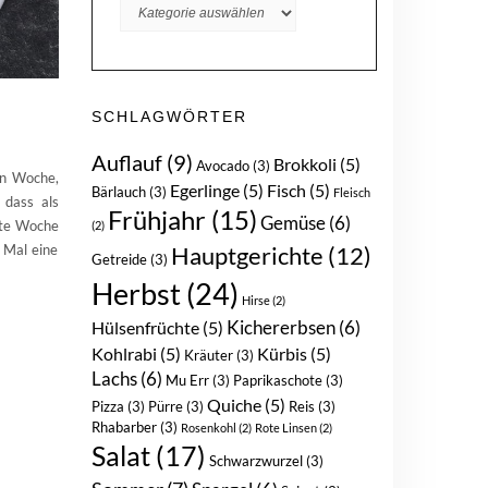
KATEGORIEN
SCHLAGWÖRTER
Auflauf
(9)
Brokkoli
(5)
Avocado
(3)
en Woche,
Egerlinge
(5)
Fisch
(5)
Bärlauch
(3)
Fleisch
 dass als
Frühjahr
(15)
Gemüse
(6)
zte Woche
(2)
Hauptgerichte
(12)
 Mal eine
Getreide
(3)
Herbst
(24)
Hirse
(2)
Kichererbsen
(6)
Hülsenfrüchte
(5)
Kohlrabi
(5)
Kürbis
(5)
Kräuter
(3)
Lachs
(6)
Mu Err
(3)
Paprikaschote
(3)
Quiche
(5)
Pizza
(3)
Pürre
(3)
Reis
(3)
Rhabarber
(3)
Rosenkohl
(2)
Rote Linsen
(2)
Salat
(17)
Schwarzwurzel
(3)