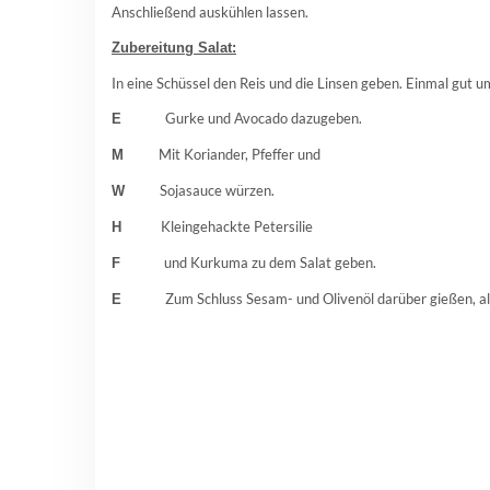
Anschließend auskühlen lassen.
Zubereitung Salat:
In eine Schüssel den Reis und die Linsen geben. Einmal gut u
Gurke und Avocado dazugeben.
E
Mit Koriander, Pfeffer und
M
Sojasauce würzen.
W
Kleingehackte Petersilie
H
und Kurkuma zu dem Salat geben.
F
Zum Schluss Sesam- und Olivenöl darüber gießen, al
E