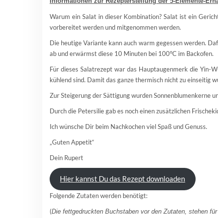
Informationen zur Rezepterstellung der 5-Elemente-Ern
Warum ein Salat in dieser Kombination? Salat ist ein Geric
vorbereitet werden und mitgenommen werden.
Die heutige Variante kann auch warm gegessen werden. Dafür 
ab und erwärmst diese 10 Minuten bei 100°C im Backofen.
Für dieses Salatrezept war das Hauptaugenmerk die Yin-Wu
kühlend sind. Damit das ganze thermisch nicht zu einseitig w
Zur Steigerung der Sättigung wurden Sonnenblumenkerne u
Durch die Petersilie gab es noch einen zusätzlichen Frischeki
Ich wünsche Dir beim Nachkochen viel Spaß und Genuss.
„Guten Appetit“
Dein Rupert
Hier kannst Du das Rezept downloaden
Folgende Zutaten werden benötigt:
(
Die fettgedruckten Buchstaben vor den Zutaten, stehen fü