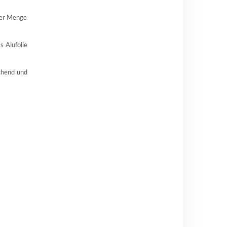
erer Menge
s Alufolie
chend und