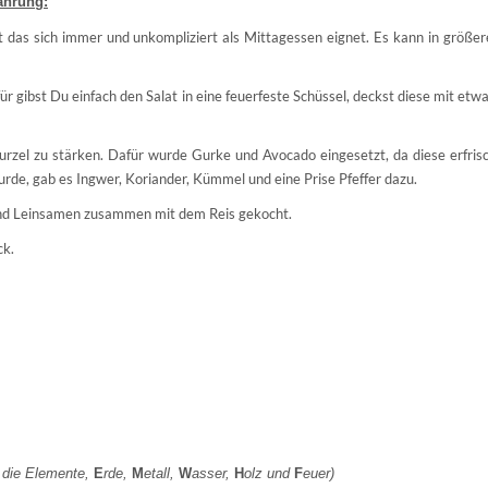
ährung:
ht das sich immer und unkompliziert als Mittagessen eignet. Es kann in größ
gibst Du einfach den Salat in eine feuerfeste Schüssel, deckst diese mit etwa
rzel zu stärken. Dafür wurde Gurke und Avocado eingesetzt, da diese erfris
urde, gab es Ingwer, Koriander, Kümmel und eine Prise Pfeffer dazu.
nd Leinsamen zusammen mit dem Reis gekocht.
ck.
r die Elemente,
E
rde,
M
etall,
W
asser,
H
olz und
F
euer)