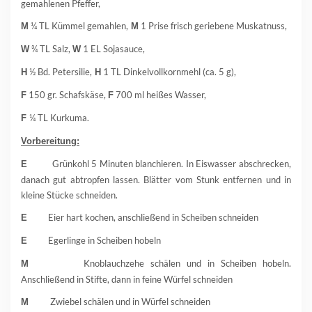
gemahlenen Pfeffer,
¼ TL Kümmel gemahlen,
1 Prise frisch geriebene Muskatnuss,
M
M
¾ TL Salz,
1 EL Sojasauce,
W
W
½ Bd. Petersilie,
1 TL Dinkelvollkornmehl (ca. 5 g),
H
H
150 gr. Schafskäse,
700 ml heißes Wasser,
F
F
¼ TL Kurkuma.
F
Vorbereitung:
Grünkohl 5 Minuten blanchieren. In Eiswasser abschrecken,
E
danach gut abtropfen lassen. Blätter vom Stunk entfernen und in
kleine Stücke schneiden.
Eier hart kochen, anschließend in Scheiben schneiden
E
Egerlinge in Scheiben hobeln
E
Knoblauchzehe schälen und in Scheiben hobeln.
M
Anschließend in Stifte, dann in feine Würfel schneiden
Zwiebel schälen und in Würfel schneiden
M