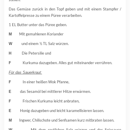
Das Gemüse zurück in den Topf geben und mit einem Stampfer /
Kartoffelpresse zu einem Püree verarbeiten.
1 EL Butter unter das Püree geben.
Mit gemahlenen Koriander
M
und einem ½ TL Salz würzen.
W
Die Petersilie und
H
Kurkuma dazugeben. Alles gut miteinander verrühren.
F
Für das Sauerkraut:
In einer heißen Wok Pfanne,
F
das Sesamöl bei mittlerer Hitze erwärmen.
E
Frischen Kurkuma leicht anbraten,
F
Honig dazugeben und leicht karamellisieren lassen.
E
Ingwer, Chilischote und Senfsamen kurz mitbraten lassen.
M
Mit dem restlichen Salz würzen und der Sojasauce
W