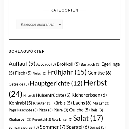
KATEGORIEN
KATEGORIEN
SCHLAGWÖRTER
Auflauf
(9)
Brokkoli
(5)
Egerlinge
Avocado
(3)
Bärlauch
(3)
Frühjahr
(15)
Gemüse
(6)
(5)
Fisch
(5)
Fleisch
(2)
Herbst
Hauptgerichte
(12)
Getreide
(3)
(24)
Kichererbsen
(6)
Hülsenfrüchte
(5)
Hirse
(2)
Lachs
(6)
Kohlrabi
(5)
Kürbis
(5)
Kräuter
(3)
Mu Err
(3)
Quiche
(5)
Paprikaschote
(3)
Pizza
(3)
Pürre
(3)
Reis
(3)
Salat
(17)
Rhabarber
(3)
Rosenkohl
(2)
Rote Linsen
(2)
Sommer
(7)
Spargel
(6)
Schwarzwurzel
(3)
Spinat
(3)