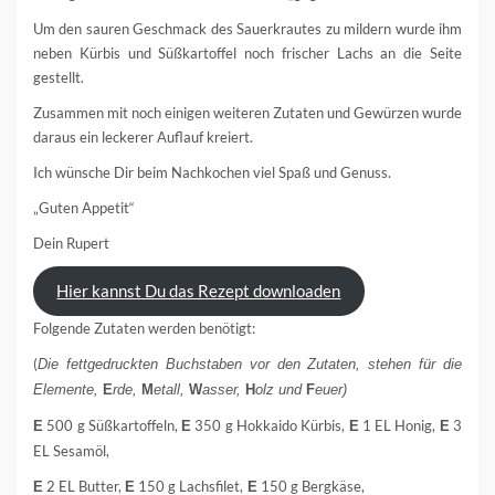
Um den sauren Geschmack des Sauerkrautes zu mildern wurde ihm
neben Kürbis und Süßkartoffel noch frischer Lachs an die Seite
gestellt.
Zusammen mit noch einigen weiteren Zutaten und Gewürzen wurde
daraus ein leckerer Auflauf kreiert.
Ich wünsche Dir beim Nachkochen viel Spaß und Genuss.
„Guten Appetit“
Dein Rupert
Hier kannst Du das Rezept downloaden
Folgende Zutaten werden benötigt:
(
Die fettgedruckten Buchstaben vor den Zutaten, stehen für die
Elemente,
E
rde,
M
etall,
W
asser,
H
olz und
F
euer)
500 g Süßkartoffeln,
350 g Hokkaido Kürbis,
1 EL Honig,
3
E
E
E
E
EL Sesamöl,
2 EL Butter,
150 g Lachsfilet,
150 g Bergkäse,
E
E
E