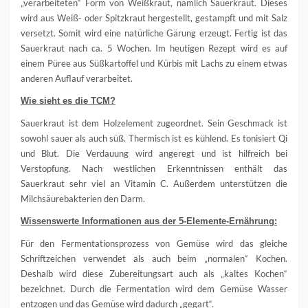
„verarbeiteten“ Form von Weißkraut, nämlich Sauerkraut. Dieses
wird aus Weiß- oder Spitzkraut hergestellt, gestampft und mit Salz
versetzt. Somit wird eine natürliche Gärung erzeugt. Fertig ist das
Sauerkraut nach ca. 5 Wochen. Im heutigen Rezept wird es auf
einem Püree aus Süßkartoffel und Kürbis mit Lachs zu einem etwas
anderen Auflauf verarbeitet.
Wie sieht es die TCM?
Sauerkraut ist dem Holzelement zugeordnet. Sein Geschmack ist
sowohl sauer als auch süß. Thermisch ist es kühlend. Es tonisiert Qi
und Blut. Die Verdauung wird angeregt und ist hilfreich bei
Verstopfung. Nach westlichen Erkenntnissen enthält das
Sauerkraut sehr viel an Vitamin C. Außerdem unterstützen die
Milchsäurebakterien den Darm.
Wissenswerte Informationen aus der 5-Elemente-Ernährung:
Für den Fermentationsprozess von Gemüse wird das gleiche
Schriftzeichen verwendet als auch beim „normalen“ Kochen.
Deshalb wird diese Zubereitungsart auch als „kaltes Kochen“
bezeichnet. Durch die Fermentation wird dem Gemüse Wasser
entzogen und das Gemüse wird dadurch „gegart“.