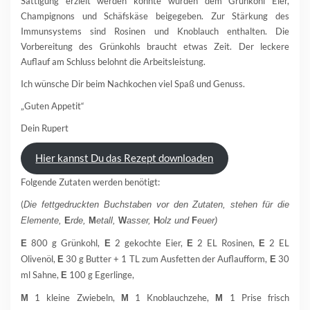
Sättigung erzielt werden konnte wurden dem Grünkohl Eier,
Champignons und Schäfskäse beigegeben. Zur Stärkung des
Immunsystems sind Rosinen und Knoblauch enthalten. Die
Vorbereitung des Grünkohls braucht etwas Zeit. Der leckere
Auflauf am Schluss belohnt die Arbeitsleistung.
Ich wünsche Dir beim Nachkochen viel Spaß und Genuss.
„Guten Appetit“
Dein Rupert
Hier kannst Du das Rezept downloaden
Folgende Zutaten werden benötigt:
(
Die fettgedruckten Buchstaben vor den Zutaten, stehen für die
Elemente,
E
rde,
M
etall,
W
asser,
H
olz und
F
euer)
800 g Grünkohl,
2 gekochte Eier,
2 EL Rosinen,
2 EL
E
E
E
E
Olivenöl,
30 g Butter + 1 TL zum Ausfetten der Auflaufform,
30
E
E
ml Sahne,
100 g Egerlinge,
E
1 kleine Zwiebeln,
1 Knoblauchzehe,
1 Prise frisch
M
M
M