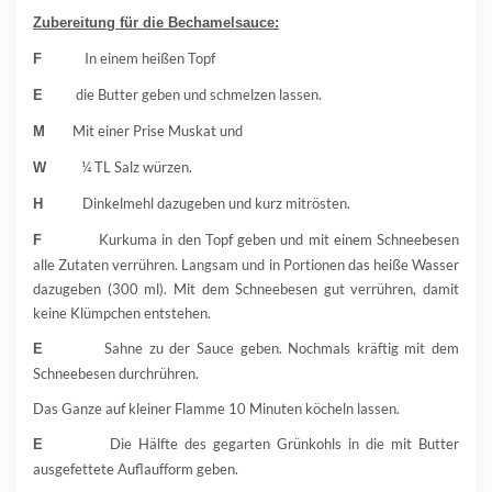
Zubereitung für die Bechamelsauce:
In einem heißen Topf
F
die Butter geben und schmelzen lassen.
E
Mit einer Prise Muskat und
M
¼ TL Salz würzen.
W
Dinkelmehl dazugeben und kurz mitrösten.
H
Kurkuma in den Topf geben und mit einem Schneebesen
F
alle Zutaten verrühren. Langsam und in Portionen das heiße Wasser
dazugeben (300 ml). Mit dem Schneebesen gut verrühren, damit
keine Klümpchen entstehen.
Sahne zu der Sauce geben. Nochmals kräftig mit dem
E
Schneebesen durchrühren.
Das Ganze auf kleiner Flamme 10 Minuten köcheln lassen.
Die Hälfte des gegarten Grünkohls in die mit Butter
E
ausgefettete Auflaufform geben.