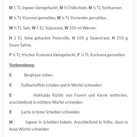
1 TL Ingwer kleingehackt,
½ Chilischote,
½ TL Senfsamen,
M
M
M
¼ TL Kümmel gemahlen,
¼ TL Koriander gemahlen,
M
M
¾ TL Salz,
1 EL Sojasauce,
250 ml Wasser,
W
W
W
1 EL feine gehackte Petersilie,
500 g Sauerkraut,
250 g
H
H
H
Saure Sahne,
½ TL frisches Kurkuma kleingehackt,
¼ TL Kurkuma gemahlen.
F
F
Vorbereitung:
Bergkäse reiben
E
Süßkartoffeln schälen und in Würfel schneiden
E
Hokkaido Kürbis von Fasern und Kerne entfernen,
E
anschließend in mittlere Würfel schneiden
Lachs in feine Scheiben schneiden
E
Ingwer in Scheiben hobeln. Anschließend in Stifte, dann in
M
feine Würfel schneiden