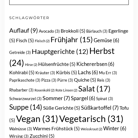
SCHLAGWÖRTER
Auflauf
(9)
Brokkoli
(5)
Egerlinge
Avocado
(3)
Bärlauch
(3)
Frühjahr
(15)
Gemüse
(6)
(5)
Fisch
(5)
Fleisch
(2)
Herbst
Hauptgerichte
(12)
Getreide
(3)
(24)
Kichererbsen
(6)
Hülsenfrüchte
(5)
Hirse
(2)
Lachs
(6)
Kohlrabi
(5)
Kürbis
(5)
Kräuter
(3)
Mu Err
(3)
Quiche
(5)
Paprikaschote
(3)
Pizza
(3)
Pürre
(3)
Reis
(3)
Salat
(17)
Rhabarber
(3)
Rosenkohl
(2)
Rote Linsen
(2)
Sommer
(7)
Spargel
(6)
Schwarzwurzel
(3)
Spinat
(3)
Suppe
(14)
Süßkartoffel
(7)
Süße Gerichte
(5)
Tofu
Vegan
(31)
Vegetarisch
(31)
(5)
Winter
(6)
Warmes Frühstück
(5)
Walnüsse
(3)
Weisskraut
(2)
Zucchini
(5)
Wirsing
(3)