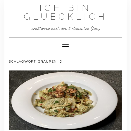
Skip
ICH BIN
to
content
GLUECKLICH
ernährung nach den 5 elementen (tcm)
Toggle Navigation
SCHLAGWORT:
GRAUPEN