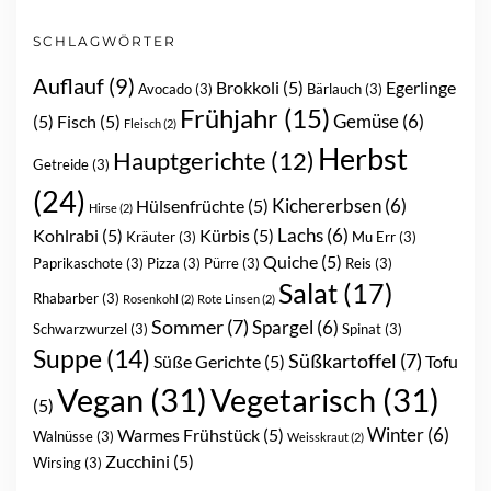
SCHLAGWÖRTER
Auflauf
(9)
Brokkoli
(5)
Egerlinge
Avocado
(3)
Bärlauch
(3)
Frühjahr
(15)
Gemüse
(6)
(5)
Fisch
(5)
Fleisch
(2)
Herbst
Hauptgerichte
(12)
Getreide
(3)
(24)
Kichererbsen
(6)
Hülsenfrüchte
(5)
Hirse
(2)
Lachs
(6)
Kohlrabi
(5)
Kürbis
(5)
Kräuter
(3)
Mu Err
(3)
Quiche
(5)
Paprikaschote
(3)
Pizza
(3)
Pürre
(3)
Reis
(3)
Salat
(17)
Rhabarber
(3)
Rosenkohl
(2)
Rote Linsen
(2)
Sommer
(7)
Spargel
(6)
Schwarzwurzel
(3)
Spinat
(3)
Suppe
(14)
Süßkartoffel
(7)
Süße Gerichte
(5)
Tofu
Vegan
(31)
Vegetarisch
(31)
(5)
Winter
(6)
Warmes Frühstück
(5)
Walnüsse
(3)
Weisskraut
(2)
Zucchini
(5)
Wirsing
(3)