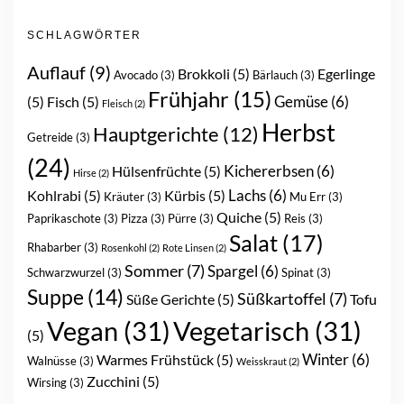
SCHLAGWÖRTER
Auflauf
(9)
Brokkoli
(5)
Egerlinge
Avocado
(3)
Bärlauch
(3)
Frühjahr
(15)
Gemüse
(6)
(5)
Fisch
(5)
Fleisch
(2)
Herbst
Hauptgerichte
(12)
Getreide
(3)
(24)
Kichererbsen
(6)
Hülsenfrüchte
(5)
Hirse
(2)
Lachs
(6)
Kohlrabi
(5)
Kürbis
(5)
Kräuter
(3)
Mu Err
(3)
Quiche
(5)
Paprikaschote
(3)
Pizza
(3)
Pürre
(3)
Reis
(3)
Salat
(17)
Rhabarber
(3)
Rosenkohl
(2)
Rote Linsen
(2)
Sommer
(7)
Spargel
(6)
Schwarzwurzel
(3)
Spinat
(3)
Suppe
(14)
Süßkartoffel
(7)
Süße Gerichte
(5)
Tofu
Vegan
(31)
Vegetarisch
(31)
(5)
Winter
(6)
Warmes Frühstück
(5)
Walnüsse
(3)
Weisskraut
(2)
Zucchini
(5)
Wirsing
(3)