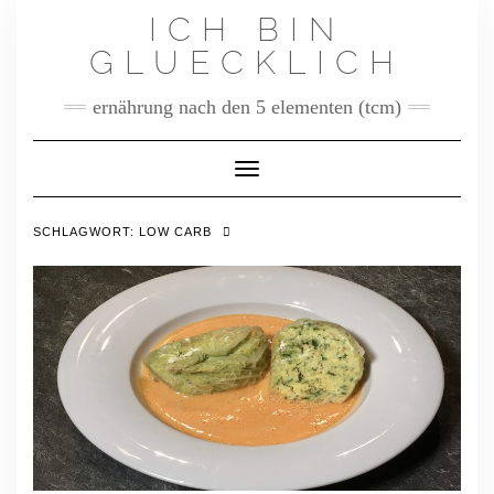
Skip
ICH BIN
to
content
GLUECKLICH
ernährung nach den 5 elementen (tcm)
Toggle Navigation
SCHLAGWORT:
LOW CARB